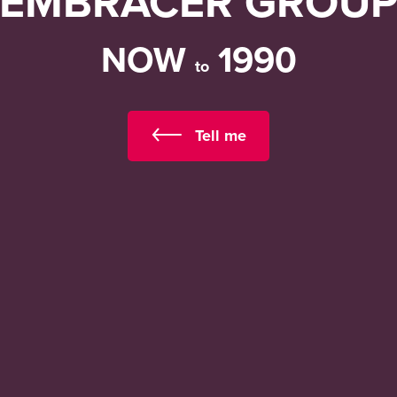
EMBRACER GROU
NOW
1990
to
Tell me