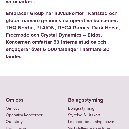
varumärken.
Embracer Group har huvudkontor i Karlstad och
global närvaro genom sina operativa koncerner:
THQ Nordic, PLAION, DECA Games, Dark Horse,
Freemode och Crystal Dynamics – Eidos.
Koncernen omfattar 53 interna studios och
engagerar över 6 000 talanger i närmare 30
länder.
Om oss
Bolagsstyrning
Om oss
Bolagsstyrning
Operativa koncerner
Styrelse & Utskott
Our story
Ledande befattningshavare
Här finns vi
Verkställande direktörer