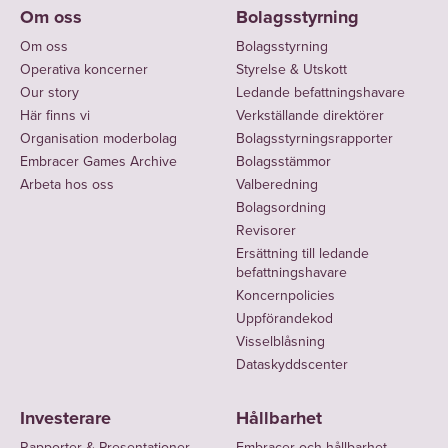
e
e
är
equity-
utveckling.
Om oss
Bolagsstyrning
l
s
idag
backade
Om oss
Bolagsstyrning
s
t
Pågående
även
företag
Operativa koncerner
Styrelse & Utskott
e
y
uppdrag
styrelseordförande
på
Our story
Ledande befattningshavare
/
r
av
för
global
Här finns vi
Verkställande direktörer
m
e
relevans:
Women
Organisation moderbolag
Bolagsstyrningsrapporter
nivå
a
l
in
Lee
Embracer Games Archive
Bolagsstämmor
och
n
s
Games
Guinchard
Arbeta hos oss
Valberedning
har
a
e
Bolagsordning
International
har
ett
g
/
Revisorer
och
inga
starkt
Ersättning till ledande
e
m
styrelseledamot
andra
track
befattningshavare
m
a
i
relevanta
record
Koncernpolicies
e
n
Entertainment
uppdrag.
av
Uppförandekod
n
a
Software
att
Visselblåsning
För
innehav
t
g
Association
leda
Dataskyddscenter
i
e
Foundation.
snabbväxande
Embracer
m
företag.
Investerare
Hållbarhet
För
Group
,
e
Rapporter & Presentationer
Embracer och hållbarhet