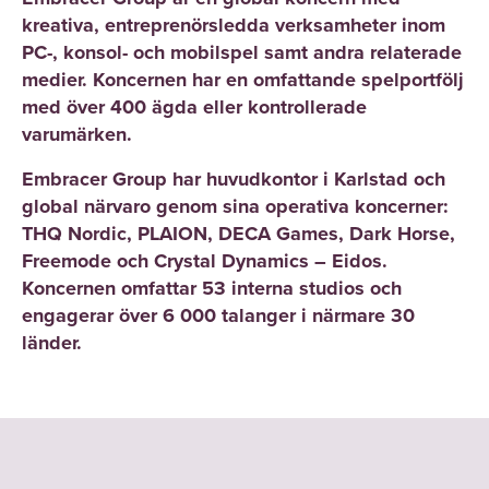
har
förvaltning,
engelsk
bland
kreativa, entreprenörsledda verksamheter inom
För
inga
strategiska
litteratur
annat,
PC-, konsol- och mobilspel samt andra relaterade
innehav
andra
projekt,
(med
Freemode
medier. Koncernen har en omfattande spelportfölj
i
relevanta
M&A
mycket
by
med över 400 ägda eller kontrollerade
Embracer
uppdrag.
och
bra
Embracer
varumärken.
Group
,
investerarrelationer
betyg),
och
För
vänligen
Embracer Group har huvudkontor i Karlstad och
på
från
Middle-
innehav
se
global närvaro genom sina operativa koncerner:
olika
University
earth
i
Ä
THQ Nordic, PLAION, DECA Games, Dark Horse,
internationella
of
Enterprises,
Embracer
g
Freemode och Crystal Dynamics – Eidos.
marknader.
California,
där
Group
,
a
Koncernen omfattar 53 interna studios och
Hon
Santa
han
n
vänligen
engagerar över 6 000 talanger i närmare 30
har
Barbara.
har
d
se
länder.
arbetat
spelat
e
Ä
Pågående
med
en
s
g
uppdrag
både
central
t
a
av
börsnoterade
roll
y
n
relevans:
och
i
r
d
Careen
private
koncernens