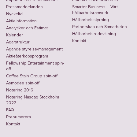
innehav
n
vänligen
Pågående
Pressmeddelanden
Smarter Business – Vårt
i
t
se
uppdrag
hållbarhetsramverk
Nyckeltal
Embracer
Ä
av
Hållbarhetsstyrning
Aktieinformation
Group
,
g
relevans:
Partnerskap och Samarbeten
Analytiker och Estimat
vänligen
a
Hållbarhetsredovisning
Müge
Kalender
se
n
Kontakt
Bouillon
Ägarstruktur
Ä
d
Ägande styrelse/management
har
g
e
Aktieåterköpsprogram
inga
a
s
Fellowship Entertainment spin-
andra
off
n
t
relevanta
Coffee Stain Group spin-off
d
y
uppdrag.
Asmodee spin-off
e
r
Notering 2016
För
s
e
Notering Nasdaq Stockholm
innehav
t
l
2022
i
y
s
FAQ
Embracer
r
e
Prenumerera
Group
,
Kontakt
e
/
vänligen
l
m