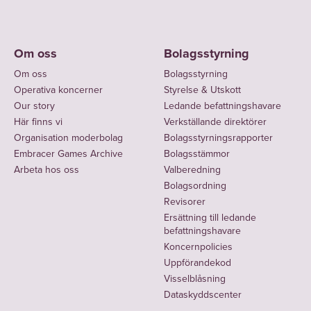
Om oss
Bolagsstyrning
Om oss
Bolagsstyrning
Operativa koncerner
Styrelse & Utskott
Our story
Ledande befattningshavare
Här finns vi
Verkställande direktörer
Organisation moderbolag
Bolagsstyrningsrapporter
Embracer Games Archive
Bolagsstämmor
Arbeta hos oss
Valberedning
Bolagsordning
Revisorer
Ersättning till ledande
befattningshavare
Koncernpolicies
Uppförandekod
Visselblåsning
Dataskyddscenter