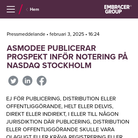
Navigera
Gå
Hem
till
direkt
innehåll
till
sök
Pressmeddelande • februari 3, 2025 • 16:24
ASMODEE PUBLICERAR
PROSPEKT INFÖR NOTERING PÅ
NASDAQ STOCKHOLM
EJ FÖR PUBLICERING, DISTRIBUTION ELLER
OFFENTLIGGÖRANDE, HELT ELLER DELVIS,
DIREKT ELLER INDIREKT, I ELLER TILL NÅGON
JURISDIKTION DÄR PUBLICERING, DISTRIBUTION
ELLER OFFENTLIGGÖRANDE SKULLE VARA
OLAGLIGT ELLER KRÄVA REGISTRERING ELLER