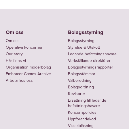
Om oss
Bolagsstyrning
Om oss
Bolagsstyrning
Operativa koncerner
Styrelse & Utskott
Our story
Ledande befattningshavare
Här finns vi
Verkställande direktörer
Organisation moderbolag
Bolagsstyrningsrapporter
Embracer Games Archive
Bolagsstämmor
Arbeta hos oss
Valberedning
Bolagsordning
Revisorer
Ersättning till ledande
befattningshavare
Koncernpolicies
Uppförandekod
Visselblåsning