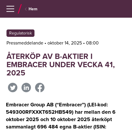
Navigera
Gå
Hem
till
direkt
innehåll
till
sök
Regulatorisk
Pressmeddelande • oktober 14, 2025 • 08:00
ÅTERKÖP AV B-AKTIER I
EMBRACER UNDER VECKA 41,
2025
Embracer Group AB (“Embracer”) (LEI-kod:
549300RFXXKT652HB549) har mellan den 6
oktober 2025 och 10 oktober 2025 återköpt
sammanlagt 696 484 egna B-aktier (ISIN: