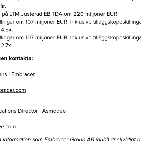
år.
rat på LTM Justerad EBITDA om 220 miljoner EUR.
illingar om 107 miljoner EUR. Inklusive tilläggsköpeskilling
 4,5x.
illingar om 107 miljoner EUR. Inklusive tilläggsköpeskilling
2,7x.
gen kontakta:
irs | Embracer
bracer.com
ations Director | Asmodee
ee.com
information som Embracer Group AB (publ) är skyldigt att