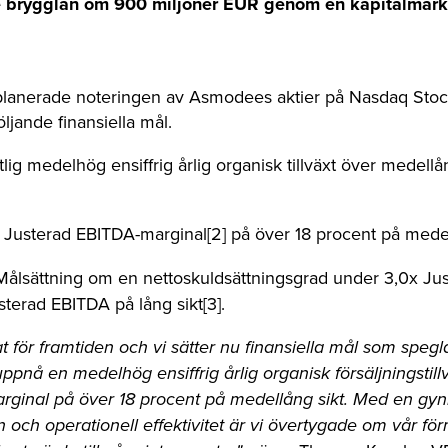
de brygglån om 900 miljoner EUR genom en kapitalmar
planerade noteringen av Asmodees aktier på Nasdaq Stock
ljande finansiella mål.
g medelhög ensiffrig årlig organisk tillväxt över medellång 
usterad EBITDA-marginal[2] på över 18 procent på medel
ålsättning om en nettoskuldsättningsgrad under 3,0x J
sterad EBITDA på lång sikt[3].
 för framtiden och vi sätter nu finansiella mål som spegla
t uppnå en medelhög ensiffrig årlig organisk försäljningstil
rginal på över 18 procent på medellång sikt. Med en 
 och operationell effektivitet är vi övertygade om vår för