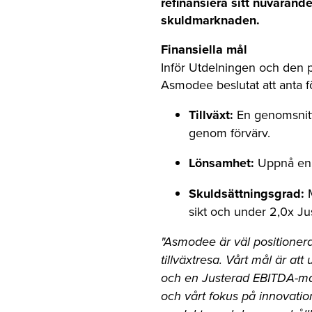
refinansiera sitt nuvaran
skuldmarknaden.
Finansiella mål
Inför Utdelningen och den 
Asmodee beslutat att anta fö
Tillväxt:
En genomsnittli
genom förvärv.
Lönsamhet:
Uppnå en J
Skuldsättningsgrad:
M
sikt och under 2,0x Ju
"Asmodee är väl positionerat
tillväxtresa. Vårt mål är at
och en Justerad EBITDA-ma
och vårt fokus på innovation