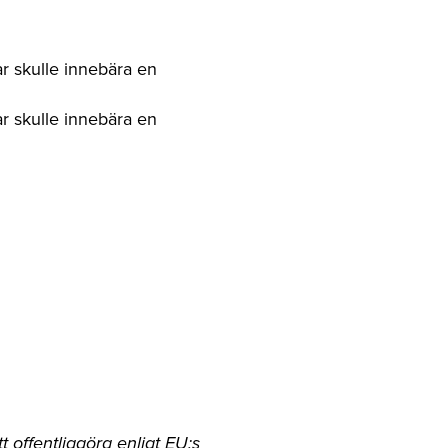
ar skulle innebära en
ar skulle innebära en
 offentliggöra enligt EU:s