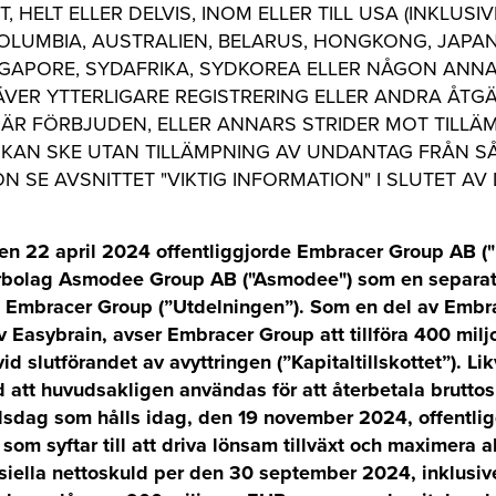
T, HELT ELLER DELVIS, INOM ELLER TILL USA (INKLUSI
COLUMBIA, AUSTRALIEN, BELARUS, HONGKONG, JAPAN
NGAPORE, SYDAFRIKA, SYDKOREA ELLER NÅGON ANNA
ÄVER YTTERLIGARE REGISTRERING ELLER ANDRA ÅT
 ÄR FÖRBJUDEN, ELLER ANNARS STRIDER MOT TILLÄM
TE KAN SKE UTAN TILLÄMPNING AV UNDANTAG FRÅN 
N SE AVSNITTET "VIKTIG INFORMATION" I SLUTET AV
22 april 2024 offentliggjorde Embracer Group AB ("
tterbolag Asmodee Group AB ("Asmodee") som en separa
a i Embracer Group (”Utdelningen”). Som en del av Embr
av Easybrain, avser Embracer Group att tillföra 400 mil
vid slutförandet av avyttringen (”Kapitaltillskottet”). Li
dd att huvudsakligen användas för att återbetala brutt
dag som hålls idag, den 19 november 2024, offentli
som syftar till att driva lönsam tillväxt och maximera
nsiella nettoskuld per den 30 september 2024, inklusi