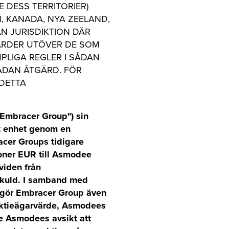
VE DESS TERRITORIER)
, KANADA, NYA ZEELAND,
N JURISDIKTION DÄR
GÄRDER UTÖVER DE SOM
PLIGA REGLER I SÅDAN
SÅDAN ÅTGÄRD. FÖR
 DETTA
Embracer Group") sin
t enhet genom en
acer Groups tidigare
joner EUR till Asmodee
kviden från
oskuld. I samband med
ggör Embracer Group även
 aktieägarvärde, Asmodees
ve Asmodees avsikt att