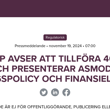
Navigera
Gå
till
direkt
innehåll
till
sök
Regulatorisk
Pressmeddelande • november 19, 2024 • 07:00
 AVSER ATT TILLFÖRA 4
CH PRESENTERAR ASMOD
GSPOLICY OCH FINANSIE
 ÄR EJ FÖR OFFENTLIGGÖRANDE, PUBLICERING ELLE