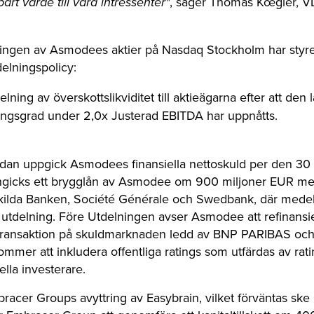
art värde till våra intressenter"
, säger Thomas Kœgler, V
ringen av Asmodees aktier på Nasdaq Stockholm har styr
delningspolicy:
lning av överskottslikviditet till aktieägarna efter att den
ingsgrad under 2,0x Justerad EBITDA har uppnåtts.
dan uppgick Asmodees finansiella nettoskuld per den 30
 ingicks ett brygglån av Asmodee om 900 miljoner EUR m
ilda Banken, Société Générale och Swedbank, där medel av
delning. Före Utdelningen avser Asmodee att refinansie
ransaktion på skuldmarknaden ledd av BNP PARIBAS och 
mmer att inkludera offentliga ratings som utfärdas av rati
ella investerare.
acer Groups avyttring av Easybrain, vilket förväntas sk