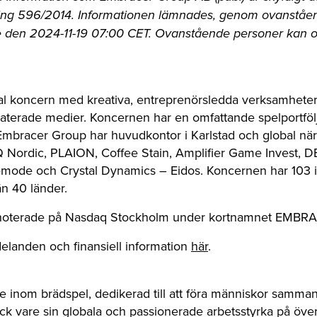
ng 596/2014. Informationen lämnades, genom ovanståe
nde den 2024-11-19 07:00 CET. Ovanstående personer kan o
l koncern med kreativa, entreprenörsledda verksamheter 
laterade medier. Koncernen har en omfattande spelportfö
Embracer Group har huvudkontor i Karlstad och global nä
 Nordic, PLAION, Coffee Stain, Amplifier Game Invest, 
ode och Crystal Dynamics – Eidos. Koncernen har 103 in
n 40 länder.
 noterade på Nasdaq Stockholm under kortnamnet EMBRA
landen och finansiell information
här
.
 inom brädspel, dedikerad till att föra människor samma
ack vare sin globala och passionerade arbetsstyrka på öv