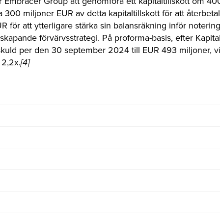
r Embracer Group att genomföra ett kapitaltillskott om 4
00 miljoner EUR av detta kapitaltillskott för att återbeta
 för att ytterligare stärka sin balansräkning inför noteri
kapande förvärvsstrategi. På proforma-basis, efter Kapitalt
skuld per den 30 september 2024 till EUR 493 miljoner, v
 2,2x.
[4]