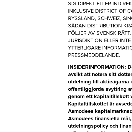
SIG DIREKT ELLER INDIREK
INKLUSIVE DISTRICT OF 
RYSSLAND, SCHWEIZ, SI
SÅDAN DISTRIBUTION KR
FÖLJER AV SVENSK RÄTT,
JURISDIKTION ELLER IN
YTTERLIGARE INFORMATIO
PRESSMEDDELANDE.
INSIDERINFORMATION: Den 
avsikt att notera sitt do
utdelning till aktieägarn
offentliggjorda avyttring 
genom ett kapitaltillskott 
Kapitaltillskottet är avse
Asmodees kapitalmarknads
Asmodees finansiella mål, 
utdelningspolicy och fina