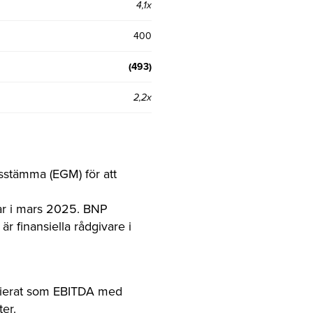
4,1x
400
(493)
2,2x
gsstämma (EGM) för att
tar i mars 2025. BNP
 finansiella rådgivare i
inierat som EBITDA med
ter.