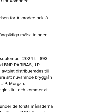
D för Asmodee.
elsen för Asmodee också
 långsiktiga målsättningen
 september 2024 till 893
ed BNP PARIBAS, J.P.
talet distribuerades till
ra sitt nuvarande brygglån
J.P. Morgan.
nginstitut och kommer att
e under de första månaderna