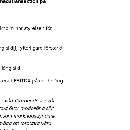
knadstransaktion på
holm har styrelsen för
sikt[1], ytterligare förstärkt
lång sikt.
usterad EBITDA på medellång
r vårt förtroende för vår
lväxt över medellång sikt
gynnsam marknadsdynamik
måga att förbättra våra