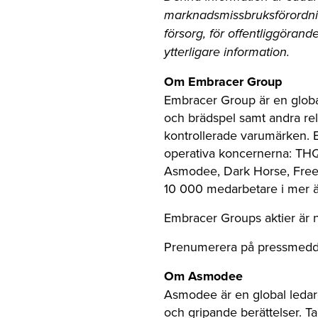
marknadsmissbruksförordni
försorg, för offentliggöra
ytterligare information.
Om Embracer Group
Embracer Group är en globa
och brädspel samt andra re
kontrollerade varumärken. 
operativa koncernerna: THQ
Asmodee, Dark Horse, Freem
10 000 medarbetare i mer ä
Embracer Groups aktier är
Prenumerera på pressmedde
Om Asmodee
Asmodee är en global ledare
och gripande berättelser. T