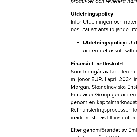
produkter och leverera hållb
Utdelningspolicy
Inför Utdelningen och note
beslutat att anta följande ut
Utdelningspolicy:
Utde
om en nettoskuldsättn
Finansiell nettoskuld
Som framgår av tabellen ne
miljoner EUR. I april 2024
Morgan, Skandinaviska Ensk
Embracer Group genom en ut
genom en kapitalmarknadst
Refinansieringsprocessen ko
marknadsföras till institution
Efter genomförandet av Embr