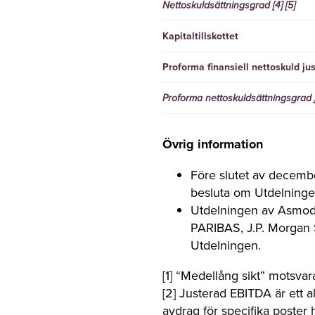
Nettoskuldsättningsgrad [4]
[5]
Kapitaltillskottet
Proforma finansiell nettoskuld just
Proforma nettoskuldsättningsgrad just
Övrig information
Före slutet av decembe
besluta om Utdelningen
Utdelningen av Asmodee
PARIBAS, J.P. Morgan S
Utdelningen.
[1] “Medellång sikt” motsvara
[2] Justerad EBITDA är ett
avdrag för specifika poster h