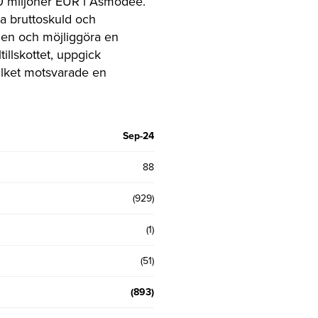
00 miljoner EUR i Asmodee.
la bruttoskuld och
ngen och möjliggöra en
illskottet, uppgick
ilket motsvarade en
Sep-24
88
(929)
(1)
(51)
(893)