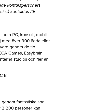
nde kontaktpersoners
ckså kontaktas för
inom PC, konsol-, mobil-
lj med över 900 ägda eller
rvaro genom de tio
DECA Games, Easybrain,
terna studios och fler än
C B.
n genom fantastiska spel
er 2 200 personer kan