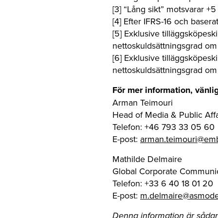
[3] “Lång sikt” motsvarar +5 
[4] Efter IFRS-16 och base
[5] Exklusive tilläggsköpesk
nettoskuldsättningsgrad om
[6] Exklusive tilläggsköpesk
nettoskuldsättningsgrad om 
För mer information, vänli
Arman Teimouri
Head of Media & Public Affa
Telefon: +46 793 33 05 60
E-post:
arman.teimouri@em
Mathilde Delmaire
Global Corporate Communic
Telefon: +33 6 40 18 01 20
E-post:
m.delmaire@asmod
Denna information är sådan 