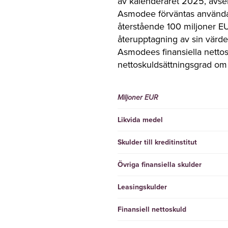
av kalenderåret 2025, avse
Asmodee förväntas använda 3
återstående 100 miljoner EUR
återupptagning av sin värdes
Asmodees finansiella netto
nettoskuldsättningsgrad om
Miljoner EUR
Likvida medel
Skulder till kreditinstitut
Övriga finansiella skulder
Leasingskulder
Finansiell nettoskuld