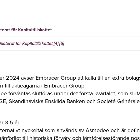
erat för Kapitaltillskottet
erat för Kapitaltillskottet [4] [6]
r 2024 avser Embracer Group att kalla till en extra bola
 till aktieägarna i Embracer Group.
 förväntas slutföras under det första kvartalet, som slu
E, Skandinaviska Enskilda Banken och Société Générale är
r 3-5 år.
 alternativt nyckeltal som används av Asmodee och är def
änförligt till historiska förvärv och jämförelsestörande pos