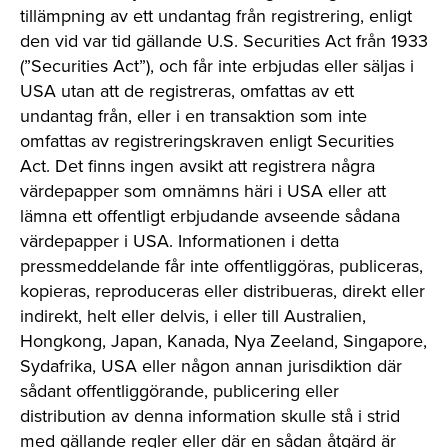
tillämpning av ett undantag från registrering, enligt
den vid var tid gällande U.S. Securities Act från 1933
(”Securities Act”), och får inte erbjudas eller säljas i
USA utan att de registreras, omfattas av ett
undantag från, eller i en transaktion som inte
omfattas av registreringskraven enligt Securities
Act. Det finns ingen avsikt att registrera några
värdepapper som omnämns häri i USA eller att
lämna ett offentligt erbjudande avseende sådana
värdepapper i USA. Informationen i detta
pressmeddelande får inte offentliggöras, publiceras,
kopieras, reproduceras eller distribueras, direkt eller
indirekt, helt eller delvis, i eller till Australien,
Hongkong, Japan, Kanada, Nya Zeeland, Singapore,
Sydafrika, USA eller någon annan jurisdiktion där
sådant offentliggörande, publicering eller
distribution av denna information skulle stå i strid
med gällande regler eller där en sådan åtgärd är