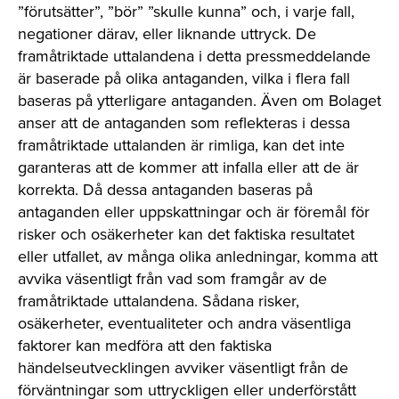
”förutsätter”, ”bör” ”skulle kunna” och, i varje fall,
negationer därav, eller liknande uttryck. De
framåtriktade uttalandena i detta pressmeddelande
är baserade på olika antaganden, vilka i flera fall
baseras på ytterligare antaganden. Även om Bolaget
anser att de antaganden som reflekteras i dessa
framåtriktade uttalanden är rimliga, kan det inte
garanteras att de kommer att infalla eller att de är
korrekta. Då dessa antaganden baseras på
antaganden eller uppskattningar och är föremål för
risker och osäkerheter kan det faktiska resultatet
eller utfallet, av många olika anledningar, komma att
avvika väsentligt från vad som framgår av de
framåtriktade uttalandena. Sådana risker,
osäkerheter, eventualiteter och andra väsentliga
faktorer kan medföra att den faktiska
händelseutvecklingen avviker väsentligt från de
förväntningar som uttryckligen eller underförstått