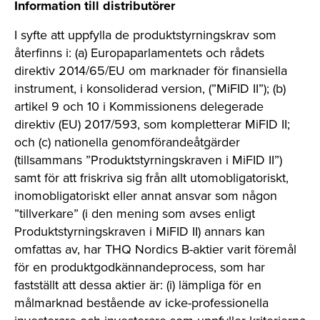
Information till distributörer
I syfte att uppfylla de produktstyrningskrav som
återfinns i: (a) Europaparlamentets och rådets
direktiv 2014/65/EU om marknader för finansiella
instrument, i konsoliderad version, (”MiFID II”); (b)
artikel 9 och 10 i Kommissionens delegerade
direktiv (EU) 2017/593, som kompletterar MiFID II;
och (c) nationella genomförandeåtgärder
(tillsammans ”Produktstyrningskraven i MiFID II”)
samt för att friskriva sig från allt utomobligatoriskt,
inomobligatoriskt eller annat ansvar som någon
”tillverkare” (i den mening som avses enligt
Produktstyrningskraven i MiFID II) annars kan
omfattas av, har THQ Nordics B-aktier varit föremål
för en produktgodkännandeprocess, som har
fastställt att dessa aktier är: (i) lämpliga för en
målmarknad bestående av icke-professionella