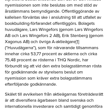
nyemissionen som inte beslutas om med stöd av
årsstämmans bemyndigande. Offentliggörande av
kallelsen förväntas ske i anslutning till att utfallet av
bookbuilding-förfarandet offentliggörs. Bolagets
huvudägare, Lars Wingefors (genom Lars Wingefors
AB och Lars Wingefors 2 AB), Erik Stenberg (genom
Xagonus AB) och övriga A-aktieägare
[1]
(”Huvudägarna”), som för närvarande tillsammans
innehar cirka 53,77 procent av aktierna och cirka
75,48 procent av rösterna i THQ Nordic, har
förbundit sig att vid den extra bolagsstämman rösta
för godkännande av styrelsens beslut om
nyemission som kräver extra bolagsstämmans
efterföljande godkännande.
Skälet till avvikelsen från aktieägarnas företrädesrätt
är att diversifiera ägarbasen bland svenska och
internationella investerare och samtidigt genomföra