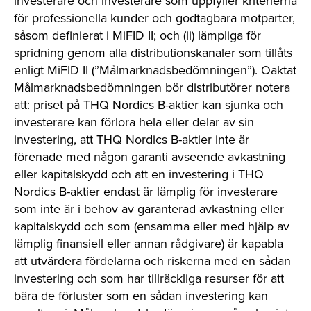
investerare och investerare som uppfyller kriterierna
för professionella kunder och godtagbara motparter,
såsom definierat i MiFID II; och (ii) lämpliga för
spridning genom alla distributionskanaler som tillåts
enligt MiFID II (”Målmarknadsbedömningen”). Oaktat
Målmarknadsbedömningen bör distributörer notera
att: priset på THQ Nordics B-aktier kan sjunka och
investerare kan förlora hela eller delar av sin
investering, att THQ Nordics B-aktier inte är
förenade med någon garanti avseende avkastning
eller kapitalskydd och att en investering i THQ
Nordics B-aktier endast är lämplig för investerare
som inte är i behov av garanterad avkastning eller
kapitalskydd och som (ensamma eller med hjälp av
lämplig finansiell eller annan rådgivare) är kapabla
att utvärdera fördelarna och riskerna med en sådan
investering och som har tillräckliga resurser för att
bära de förluster som en sådan investering kan