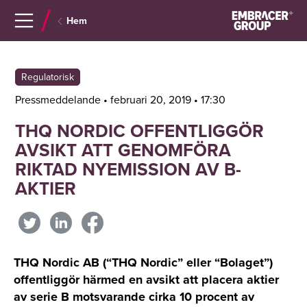
Navigera
Gå
Hem
till
direkt
innehåll
till
sök
Regulatorisk
Pressmeddelande • februari 20, 2019 • 17:30
THQ NORDIC OFFENTLIGGÖR
AVSIKT ATT GENOMFÖRA
RIKTAD NYEMISSION AV B-
AKTIER
THQ Nordic AB (“THQ Nordic” eller “Bolaget”)
offentliggör härmed en avsikt att placera aktier
av serie B motsvarande cirka 10 procent av