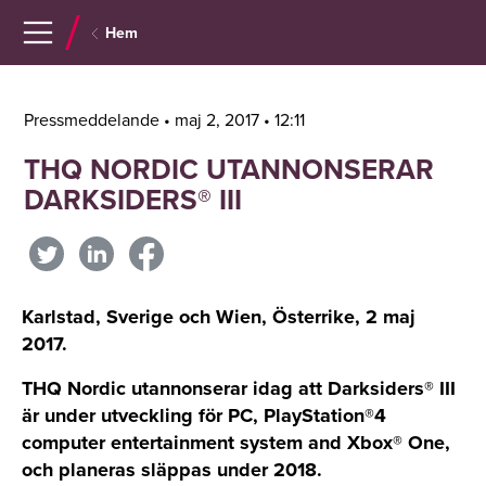
Navigera
Gå
Hem
till
direkt
innehåll
till
sök
Pressmeddelande • maj 2, 2017 • 12:11
THQ NORDIC UTANNONSERAR
DARKSIDERS® III
Karlstad, Sverige och Wien, Österrike, 2 maj
2017.
THQ Nordic utannonserar idag att Darksiders® III
är under utveckling för PC, PlayStation®4
computer entertainment system and Xbox® One,
och planeras släppas under 2018.