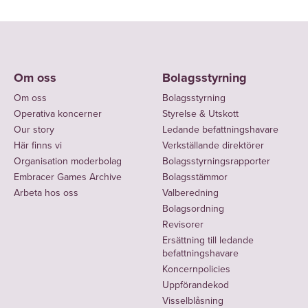
Om oss
Bolagsstyrning
Om oss
Bolagsstyrning
Operativa koncerner
Styrelse & Utskott
Our story
Ledande befattningshavare
Här finns vi
Verkställande direktörer
Organisation moderbolag
Bolagsstyrningsrapporter
Embracer Games Archive
Bolagsstämmor
Arbeta hos oss
Valberedning
Bolagsordning
Revisorer
Ersättning till ledande
befattningshavare
Koncernpolicies
Uppförandekod
Visselblåsning