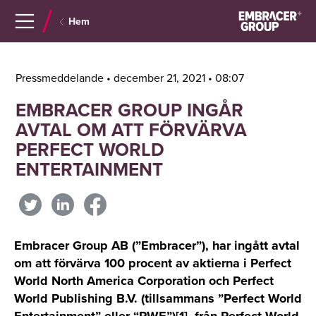
Navigera
Gå
Hem
till
direkt
innehåll
till
sök
Pressmeddelande • december 21, 2021 • 08:07
EMBRACER GROUP INGÅR
AVTAL OM ATT FÖRVÄRVA
PERFECT WORLD
ENTERTAINMENT
Embracer Group AB (”Embracer”), har ingått avtal
om att förvärva 100 procent av aktierna i Perfect
World North America Corporation och Perfect
World Publishing B.V. (tillsammans ”Perfect World