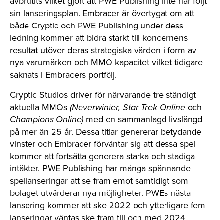
avbrutits vilket gjort att PWE Publishing inte har följt
sin lanseringsplan. Embracer är övertygat om att
både Cryptic och PWE Publishing under dess
ledning kommer att bidra starkt till koncernens
resultat utöver deras strategiska värden i form av
nya varumärken och MMO kapacitet vilket tidigare
saknats i Embracers portfölj.
Cryptic Studios driver för närvarande tre ständigt
aktuella MMOs
(Neverwinter, Star Trek Online
och
Champions Online)
med en sammanlagd livslängd
på mer än 25 år. Dessa titlar genererar betydande
vinster och Embracer förväntar sig att dessa spel
kommer att fortsätta generera starka och stadiga
intäkter. PWE Publishing har många spännande
spellanseringar att se fram emot samtidigt som
bolaget utvärderar nya möjligheter. PWEs nästa
lansering kommer att ske 2022 och ytterligare fem
lanseringar väntas ske fram till och med 2024.