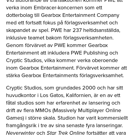
Vid slutförande av transaktionen kommer PWE att
verka inom Embracer-koncernen som ett
dotterbolag till Gearbox Entertainment Company
med ett fortsatt fokus på förlagsverksamhet och
skapandet av spel. PWE har 237 heltidsanställda,
inklusive teamet bakom förlagsverksamheten.
Genom förvärvet av PWE kommer Gearbox
Entertainment att inkludera PWE Publishing och
Cryptic Studios, vilka kommer verka oberoende
inom Gearbox Entertainment. Förvärvet kommer att
stärka Gearbox Entertainments förlagsverksamhet.
Cryptic Studios, som grundades 2000 och har sitt
huvudkontor i Los Gatos, Kalifornien, är en av ett
fåtal studios som har erfarenhet av lansering och
drift av flera MMOs (Massively Multiplayer Online
Games) i större skala. Studion har varit kommersiellt
framgångsrik i tre av sina senaste fyra lanseringar.
Neverwinter
och
Star Trek Online
fortsätter att vara