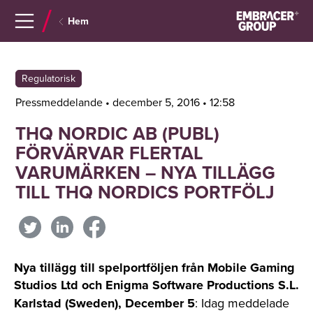
Navigera
Gå
Hem
till
direkt
innehåll
till
sök
Regulatorisk
Pressmeddelande • december 5, 2016 • 12:58
THQ NORDIC AB (PUBL)
FÖRVÄRVAR FLERTAL
VARUMÄRKEN – NYA TILLÄGG
TILL THQ NORDICS PORTFÖLJ
Nya tillägg till spelportföljen från Mobile Gaming
Studios Ltd och Enigma Software Productions S.L.
Karlstad (Sweden), December 5
: Idag meddelade