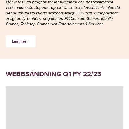
står vi fast vid prognos för innevarande och nästkommande
verksamhetsår. Dagens rapport är en betydelsefull milstolpe då
det är vår första kvartalsrapport enligt IFRS, och vi rapporterar
enligt de fyra affärs- segmenten PC/Console Games, Mobile
Games, Tabletop Games och Entertainment & Services.
Läs mer +
Som väntat var det första kvartalet
jämförelsevis lugnt, men likväl var det ett
WEBBSÄNDNING Q1 FY 22/23
rekordkvartal för koncernen i finansiella
termer: Nettoomsättningen uppgick till 7 118
MSEK i kvartalet och justerat EBIT (operativt
EBIT) var 1 322 MSEK. Verksamheten
utvecklades i stort sett i linje med våra
förväntningar. Det gjordes relativt få
lanseringar under kvartalet i segmenten